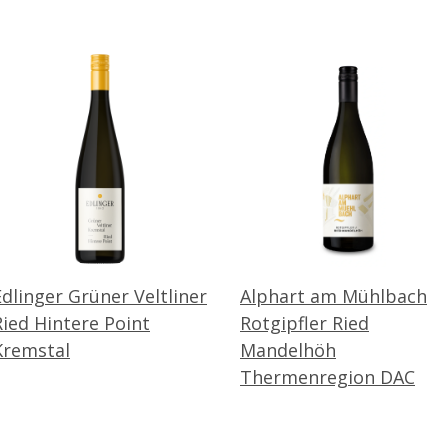
Edlinger Grüner Veltliner
Alphart am Mühlbach
Ried Hintere Point
Rotgipfler Ried
Kremstal
Mandelhöh
Thermenregion DAC