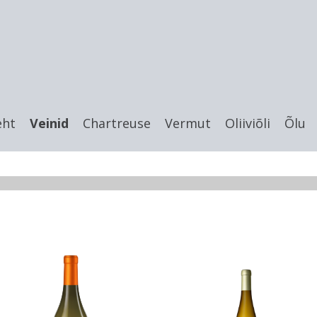
eht
Veinid
Chartreuse
Vermut
Oliiviõli
Õlu