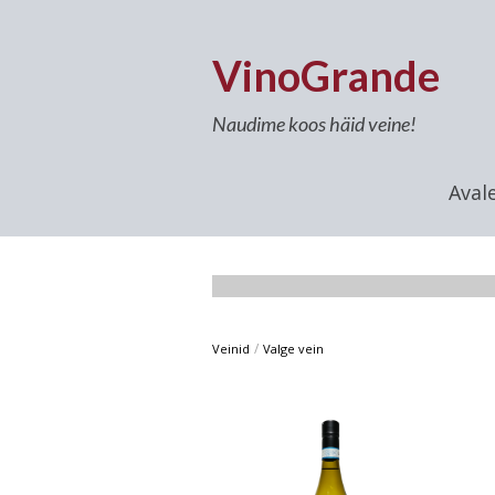
VinoGrande
Naudime koos häid veine!
Aval
/
Veinid
Valge vein