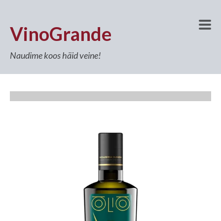
VinoGrande
Naudime koos häid veine!