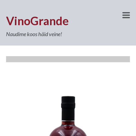
VinoGrande
Naudime koos häid veine!