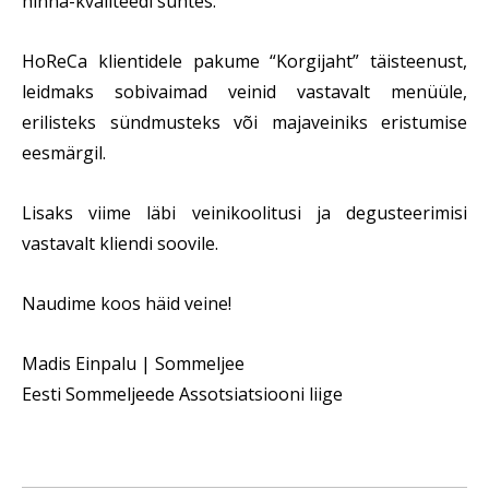
hinna-kvaliteedi suhtes.
HoReCa klientidele pakume “Korgijaht” täisteenust,
leidmaks sobivaimad veinid vastavalt menüüle,
erilisteks sündmusteks või majaveiniks eristumise
eesmärgil.
Lisaks viime läbi veinikoolitusi ja degusteerimisi
vastavalt kliendi soovile.
Naudime koos häid veine!
Madis Einpalu | Sommeljee
Eesti Sommeljeede Assotsiatsiooni liige