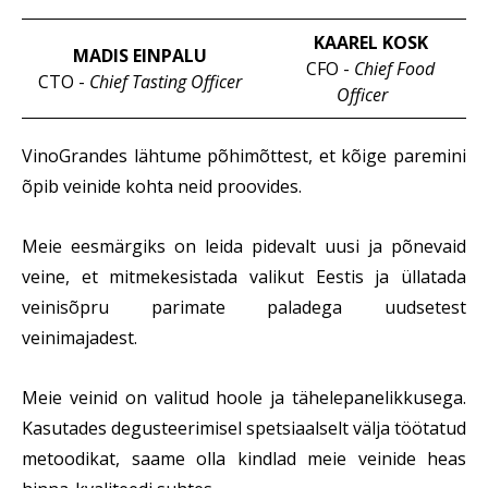
KAAREL KOSK
MADIS EINPALU
CFO -
Chief Food
CTO -
Chief Tasting Officer
Officer
VinoGrandes lähtume põhimõttest, et kõige paremini
õpib veinide kohta neid proovides.
Meie eesmärgiks on leida pidevalt uusi ja põnevaid
veine, et mitmekesistada valikut Eestis ja üllatada
veinisõpru parimate paladega uudsetest
veinimajadest.
Meie veinid on valitud hoole ja tähelepanelikkusega.
Kasutades degusteerimisel spetsiaalselt välja töötatud
metoodikat, saame olla kindlad meie veinide heas