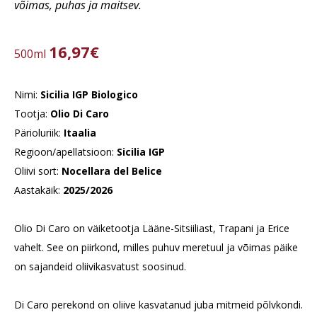
võimas, puhas ja maitsev.
16,97€
500ml
Nimi:
Sicilia IGP Biologico
Tootja:
Olio Di Caro
Pärioluriik:
Itaalia
Regioon/apellatsioon:
Sicilia IGP
Oliivi sort:
Nocellara del Belice
Aastakäik:
2025/2026
Olio Di Caro on väiketootja Lääne-Sitsiiliast, Trapani ja Erice
vahelt. See on piirkond, milles puhuv meretuul ja võimas päike
on sajandeid oliivikasvatust soosinud.
Di Caro perekond on oliive kasvatanud juba mitmeid põlvkondi.