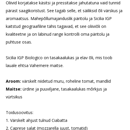
Oliivid korjatakse käsitsi ja pressitakse jahutatuna vaid tunnid
pärast saagikoristust. See tagab selle, et säiliksid õli värskus ja
aromaatsus. Mahepõllumajanduslik päritolu ja Sicilia IGP
kaitstud geograafiline tähis tagavad, et see oliiviõli on
kvaliteetne ja on läbinud range kontrolli oma päritolu ja
puhtuse osas.
Sicilia IGP Biologico on tasakaalukas ja elav õli, mis toob
lauale ehtsa Vahemere maitse.
Aroom:
värskelt niidetud muru, roheline tomat, mandlid
Maitse:
ürdine ja puuviljane, tasakaalukas mõrkjus ja
vürtsikus
Toidusoovitus:
1. Värskelt ahjust tulnud Ciabatta
2. Caprese salat (mozzarella juust, tomatid)