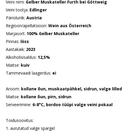
Veini nimi:
Gelber Muskateller Furth bei Göttweig
Veini tootja:
Edlinger
Pärioluriik:
Austria
Regioon/apellatsioon:
Wein aus Österreich
Marjasort:
100% Gelber Muskateller
Pinnas:
löss
Aastakäik:
2023
Alkoholisisaldus:
12,5%
Maitse:
kuiv
Tammevaadi laagerdus:
ei
Aroom:
kollane õun, muskaatpähkel, sidrun, valge lilled
Maitse:
kollane õun, pirn, sidrun
Serveerimine:
6-8°C, bordoo tüüpi valge veini pokaal
Toidusoovitus:
1. aurutatud valge spargel