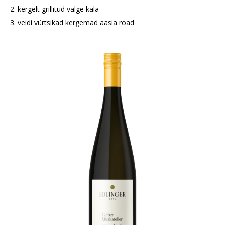
2. kergelt grillitud valge kala
3. veidi vürtsikad kergemad aasia road