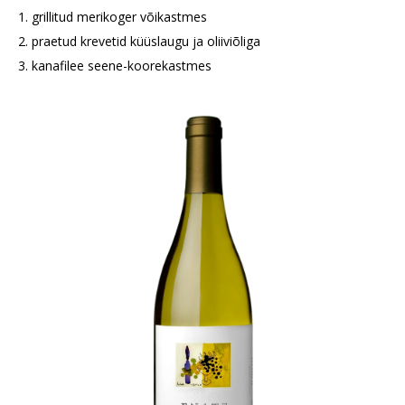
1. grillitud merikoger võikastmes
2. praetud krevetid küüslaugu ja oliiviõliga
3. kanafilee seene-koorekastmes