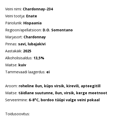
Veini nimi:
Chardonnay-234
Veini tootja:
Enate
Pärioluriik:
Hispaania
Regioon/apellatsioon:
D.O. Somontano
Marjasort:
Chardonnay
Pinnas:
savi, lubajakivi
Aastakäik:
2025
Alkoholisisaldus:
13,5%
Maitse:
kuiv
Tammevaadi laagerdus:
ei
Aroom:
roheline õun, küps virsik, kirevili, apteegitill
Maitse:
täidlane suutunne, õun, virsik, kerge meetnoot
Serveerimine:
6-8°C, bordoo tüüpi valge veini pokaal
Toidusoovitus: