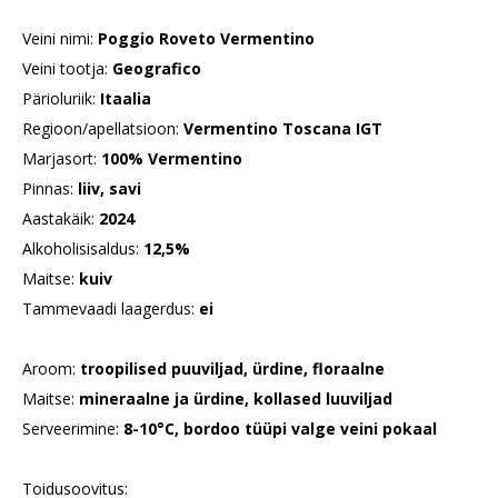
Veini nimi:
Poggio Roveto Vermentino
Veini tootja:
Geografico
Pärioluriik:
Itaalia
Regioon/apellatsioon:
Vermentino Toscana IGT
Marjasort:
100% Vermentino
Pinnas:
liiv, savi
Aastakäik:
2024
Alkoholisisaldus:
12,5%
Maitse:
kuiv
Tammevaadi laagerdus:
ei
Aroom:
troopilised puuviljad, ürdine, floraalne
Maitse:
mineraalne ja ürdine, kollased luuviljad
Serveerimine:
8-10°C, bordoo tüüpi valge veini pokaal
Toidusoovitus: