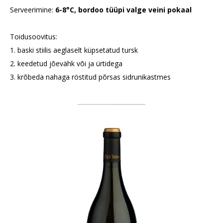
Serveerimine:
6-8°C, bordoo tüüpi valge veini pokaal
Toidusoovitus:
1. baski stiilis aeglaselt küpsetatud tursk
2. keedetud jõevähk või ja ürtidega
3. krõbeda nahaga röstitud põrsas sidrunikastmes