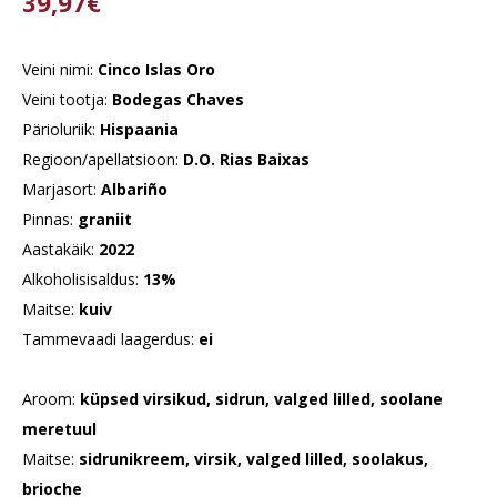
39,97€
Veini nimi:
Cinco Islas Oro
Veini tootja:
Bodegas Chaves
Pärioluriik:
Hispaania
Regioon/apellatsioon:
D.O. Rias Baixas
Marjasort:
Albariño
Pinnas:
graniit
Aastakäik:
2022
Alkoholisisaldus:
13%
Maitse:
kuiv
Tammevaadi laagerdus:
ei
Aroom:
küpsed virsikud, sidrun, valged lilled, soolane
meretuul
Maitse:
sidrunikreem, virsik, valged lilled, soolakus,
brioche