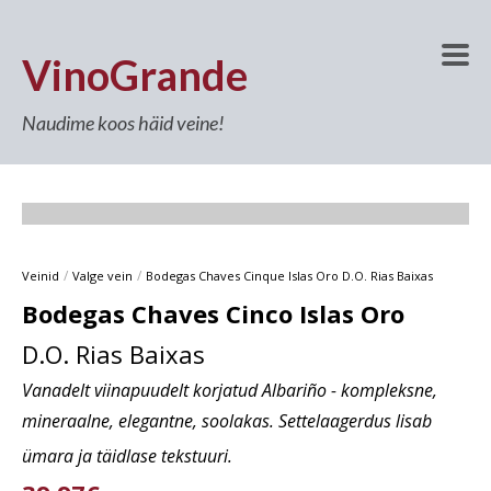
VinoGrande
Naudime koos häid veine!
/
/
Veinid
Valge vein
Bodegas Chaves Cinque Islas Oro D.O. Rias Baixas
Bodegas Chaves Cinco Islas Oro
D.O. Rias Baixas
Vanadelt viinapuudelt korjatud Albariño - kompleksne,
mineraalne, elegantne, soolakas. Settelaagerdus lisab
ümara ja täidlase tekstuuri.