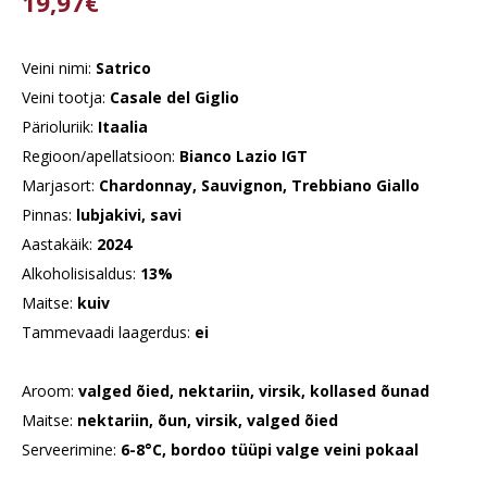
19,97€
Veini nimi:
Satrico
Veini tootja:
Casale del Giglio
Pärioluriik:
Itaalia
Regioon/apellatsioon:
Bianco Lazio IGT
Marjasort:
Chardonnay, Sauvignon, Trebbiano Giallo
Pinnas:
lubjakivi, savi
Aastakäik:
2024
Alkoholisisaldus:
13%
Maitse:
kuiv
Tammevaadi laagerdus:
ei
Aroom:
valged õied, nektariin, virsik, kollased õunad
Maitse:
nektariin, õun, virsik, valged õied
Serveerimine:
6-8°C, bordoo tüüpi valge veini pokaal