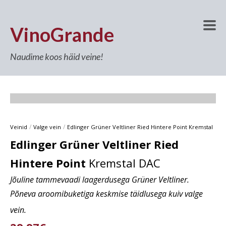
VinoGrande
Naudime koos häid veine!
/
/
Veinid
Valge vein
Edlinger Grüner Veltliner Ried Hintere Point Kremstal
Edlinger Grüner Veltliner Ried
Hintere Point
Kremstal DAC
Jõuline tammevaadi laagerdusega Grüner Veltliner.
Põneva aroomibuketiga keskmise täidlusega kuiv valge
vein.