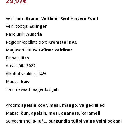
29,97€
Veini nimi:
Grüner Veltliner Ried Hintere Point
Veini tootja:
Edlinger
Pärioluriik:
Austria
Regioon/apellatsioon:
Kremstal DAC
Marjasort:
100% Grüner Veltliner
Pinnas:
löss
Aastakäik:
2022
Alkoholisisaldus:
14%
Maitse:
kuiv
Tammevaadi laagerdus:
jah
Aroom:
apelsinikoor, mesi, mango, valged lilled
Maitse:
õun, apelsin, mesi, ananass, karamell
Serveerimine:
8-10°C, burgundia tüüpi valge veini pokaal