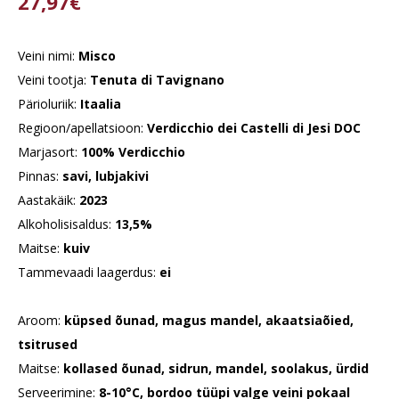
27,97€
Veini nimi:
Misco
Veini tootja:
Tenuta di Tavignano
Pärioluriik:
Itaalia
Regioon/apellatsioon:
Verdicchio dei Castelli di Jesi DOC
Marjasort:
100% Verdicchio
Pinnas:
savi, lubjakivi
Aastakäik:
2023
Alkoholisisaldus:
13,5%
Maitse:
kuiv
Tammevaadi laagerdus:
ei
Aroom:
küpsed õunad, magus mandel, akaatsiaõied,
tsitrused
Maitse:
kollased õunad, sidrun, mandel, soolakus, ürdid
Serveerimine:
8-10°C, bordoo tüüpi valge veini pokaal