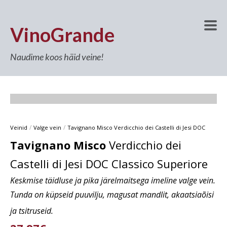
VinoGrande
Naudime koos häid veine!
/
/
Veinid
Valge vein
Tavignano Misco Verdicchio dei Castelli di Jesi DOC
Tavignano Misco
Verdicchio dei
Castelli di Jesi DOC Classico Superiore
Keskmise täidluse ja pika järelmaitsega imeline valge vein.
Tunda on küpseid puuvilju, magusat mandlit, akaatsiaõisi
ja tsitruseid.