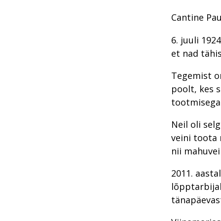
Cantine Paul
6. juuli 19
et nad tähi
Tegemist on
poolt, kes 
tootmisega
Neil oli sel
veini toota
nii mahuvei
2011. aasta
lõpptarbijal
tänapäevas