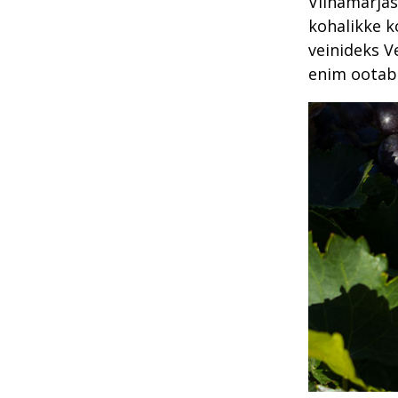
Viinamarjas
kohalikke k
veinideks V
enim ootab 