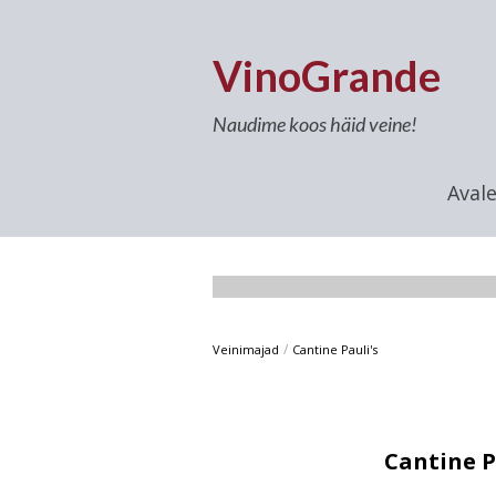
VinoGrande
Naudime koos häid veine!
Aval
/
Veinimajad
Cantine Pauli's
Cantine P