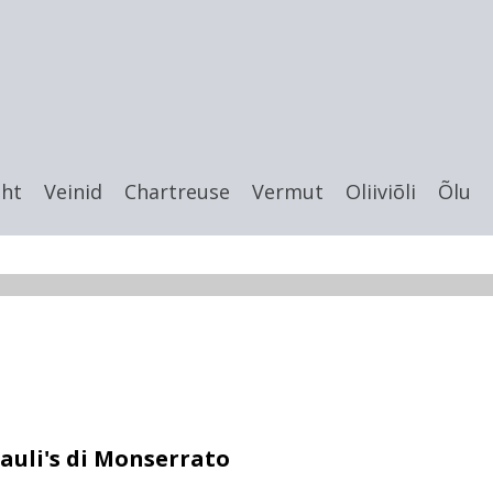
eht
Veinid
Chartreuse
Vermut
Oliiviõli
Õlu
auli's di Monserrato