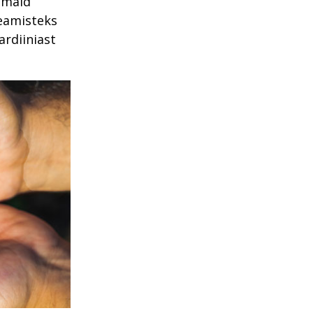
emaid
peamisteks
rdiiniast