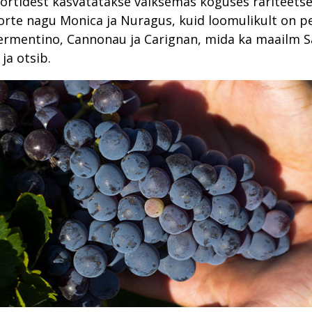
ortidest kasvatatakse väiksemas koguses rariteets
orte nagu Monica ja Nuragus, kuid loomulikult on 
ermentino, Cannonau ja Carignan, mida ka maailm Sa
ja otsib.