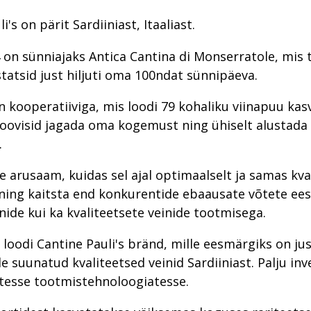
i's on pärit Sardiiniast, Itaaliast.
24 on sünniajaks Antica Cantina di Monserratole, mis
statsid just hiljuti oma 100ndat sünnipäeva.
 kooperatiiviga, mis loodi 79 kohaliku viinapuu kas
soovisid jagada oma kogemust ning ühiselt alustada 
.
ge arusaam, kuidas sel ajal optimaalselt ja samas kva
 ning kaitsta end konkurentide ebaausate võtete eest
nide kui ka kvaliteetsete veinide tootmisega.
l loodi Cantine Pauli's bränd, mille eesmärgiks on ju
e suunatud kvaliteetsed veinid Sardiiniast. Palju inv
tesse tootmistehnoloogiatesse.