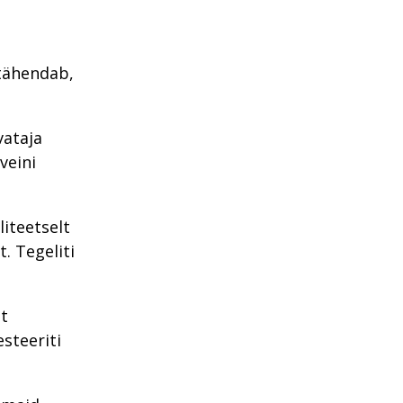
 tähendab,
vataja
veini
liteetselt
. Tegeliti
st
esteeriti