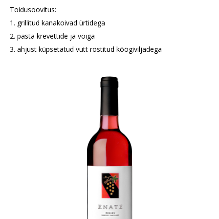
Toidusoovitus:
1. grillitud kanakoivad ürtidega
2. pasta krevettide ja võiga
3. ahjust küpsetatud vutt röstitud köögiviljadega