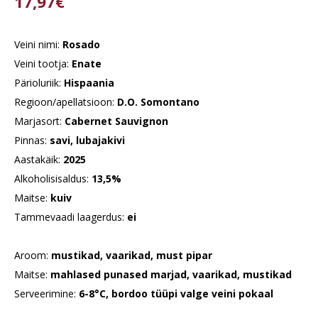
17,97€
Veini nimi:
Rosado
Veini tootja:
Enate
Pärioluriik:
Hispaania
Regioon/apellatsioon:
D.O. Somontano
Marjasort:
Cabernet Sauvignon
Pinnas:
savi, lubajakivi
Aastakäik:
2025
Alkoholisisaldus:
13,5%
Maitse:
kuiv
Tammevaadi laagerdus:
ei
Aroom:
mustikad, vaarikad, must pipar
Maitse:
mahlased punased marjad, vaarikad, mustikad
Serveerimine:
6-8°C, bordoo tüüpi valge veini pokaal