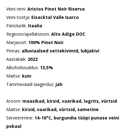
Veini nimi:
Aristos Pinot Noir Riserva
Veini tootja:
Eisacktal Valle Isarco
Pärioluriik:
Itaalia
Regioon/apellatsioon:
Alto Adige DOC
Marjasort:
100% Pinot Noir
Pinnas:
alluviaalsed settekivimid, lubjakivi
Aastakäik:
2022
Alkoholisisaldus:
13,5%
Maitse:
kuiv
Tammevaadi laagerdus:
jah
Aroom:
maasikad, kirsid, vaarikad, lagrits, vürtsid
Maitse:
kirsid, vaarikad, vürtsid, sametine
Serveerimine:
14-16°C, burgundia tüüpi punase veini
pokaal