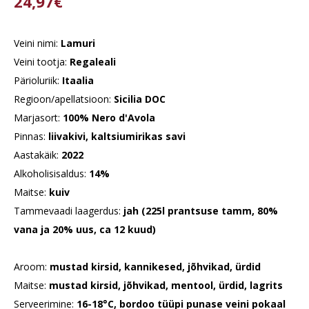
24,97€
Veini nimi:
Lamuri
Veini tootja:
Regaleali
Pärioluriik:
Itaalia
Regioon/apellatsioon:
Sicilia DOC
Marjasort:
100% Nero d'Avola
Pinnas:
liivakivi, kaltsiumirikas savi
Aastakäik:
2022
Alkoholisisaldus:
14%
Maitse:
kuiv
Tammevaadi laagerdus:
jah (225l prantsuse tamm, 80%
vana ja 20% uus, ca 12 kuud)
Aroom:
mustad kirsid, kannikesed, jõhvikad, ürdid
Maitse:
mustad kirsid, jõhvikad, mentool, ürdid, lagrits
Serveerimine:
16-18°C, bordoo tüüpi punase veini pokaal