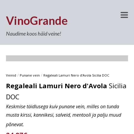
VinoGrande
Naudime koos häid veine!
/
/
Veinid
Punane vein
Regaleali Lamuri Nero d'Avola Sicilia DOC
Regaleali Lamuri Nero d'Avola
Sicilia
DOC
Keskmise täidlusega kuiv punane vein, milles on tunda
musta kirssi, kannikesi, salveid, mentooli ja palju muud
põnevat.