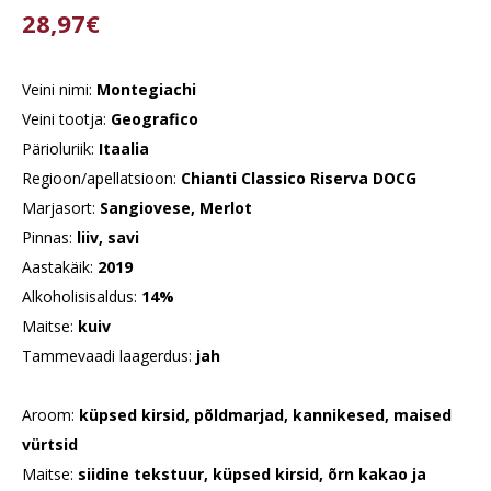
28,97€
Veini nimi:
Montegiachi
Veini tootja:
Geografico
Pärioluriik:
Itaalia
Regioon/apellatsioon:
Chianti Classico Riserva DOCG
Marjasort:
Sangiovese, Merlot
Pinnas:
liiv, savi
Aastakäik:
2019
Alkoholisisaldus:
14%
Maitse:
kuiv
Tammevaadi laagerdus:
jah
Aroom:
küpsed kirsid, põldmarjad, kannikesed, maised
vürtsid
Maitse:
siidine tekstuur, küpsed kirsid, õrn kakao ja