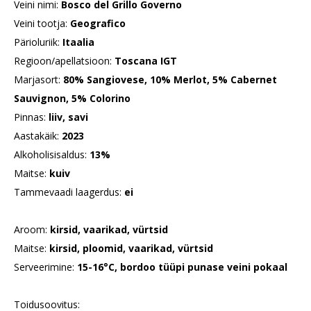
Veini nimi:
Bosco del Grillo Governo
Veini tootja:
Geografico
Pärioluriik:
Itaalia
Regioon/apellatsioon:
Toscana IGT
Marjasort:
80% Sangiovese, 10% Merlot, 5% Cabernet
Sauvignon, 5%
Colorino
Pinnas:
liiv, savi
Aastakäik:
2023
Alkoholisisaldus:
13%
Maitse:
kuiv
Tammevaadi laagerdus:
ei
Aroom:
kirsid, vaarikad, vürtsid
Maitse:
kirsid, ploomid, vaarikad, vürtsid
Serveerimine:
15-16°C, bordoo tüüpi punase veini pokaal
Toidusoovitus: